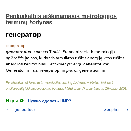
Penkiakalbis aiškinamasis metrologijos
terminų žodynas
генератор
генератор
generatorius
statusas
T
sritis
Standartizacija ir metrologija
apibrėžtis
Įtaisas, kuriantis tam tikros rūšies energiją kitos rūšies
energijos keitimo būdu.
atitikmenys
:
angl.
generator
vok.
Generator, m
rus.
генератор, m
pranc.
générateur, m
Penkiakalbis aiškinamasis metrologijos terminų žodynas. – Vilnius: Mokslo ir
enciklopedijų leidybos institutas
.
Vytautas Valiukėnas, Pranas Juozas Žilinskas
.
2006
.
Игры ⚽
Нужно сделать НИР?
générateur
Geophon